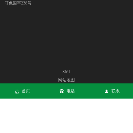
叮色囚牢238号
XML
网站地图
网站地图
首页
电话
联系
公海赌船710网站网页版
公海赌船710网站手机版入口
公海赌船710网站APP下载
Copyright © jc710公海赌船(中国)有限公司官网 All rights reserved
公
海赌船710网站