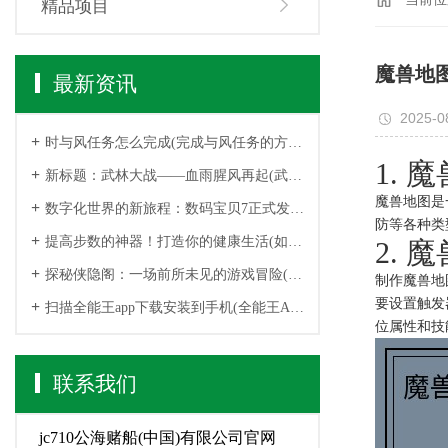
精品项目
魔兽地
最新资讯
2025-0
时与风任务怎么完成(完成与风任务的方法 游戏编辑分享经验)
1. 
新标题：武林大战——血雨腥风再起(武林大战：烈血连天续章)
魔兽地图是
数字化世界的新旅程：数码宝贝7正式发布(数字化世界再度启程：数码宝贝7正式问世)
防等各种类
提高步数的神器！打造你的健康生活(如何让步数翻倍？了解这款神器，让你的健康生活更美好！)
2.
探秘侠隐阁：一场前所未见的游戏冒险(阁中探秘：前所未见的游戏冒险续写)
制作魔兽地
要设置触发
扫描全能王app下载安装到手机(全能王App：一步下载安装，尽享游戏乐趣)
位属性和技
联系我们
jc710公海赌船(中国)有限公司官网