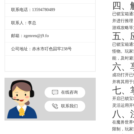
四、
联系电话：13594780489
已锁宝箱通
并进行推理
联系人：李总
游戏攻略等
五、
邮箱：zgenren@j9.fo
已锁宝箱通
公司地址：赤水市叮色囚牢238号
怪物。玩家
能，及时避
六、
成功打开已
并将其用于
七、
在线咨询
开启已锁宝
灵活运用开
联系我们
八、
在魔兽世界
限制，玩家