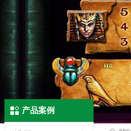
产品案例
当前